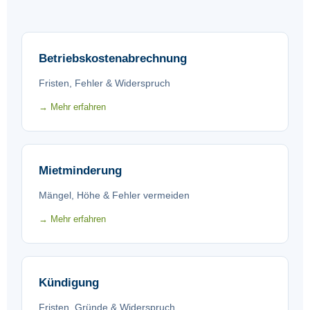
Die Erhöhung ist auf 8 % der Kosten pro Jahr
begrenzt, mit einer Kappungsgrenze von 3 €/m² in
6 Jahren. Die Maßnahme muss 3 Monate vorher
Betriebskostenabrechnung
angekündigt werden.
Fristen, Fehler & Widerspruch
→ Mehr erfahren
Mietminderung
Mängel, Höhe & Fehler vermeiden
→ Mehr erfahren
Kündigung
Fristen, Gründe & Widerspruch