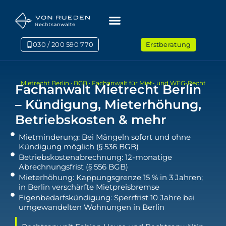
030 / 200 590 770
Erstberatung
Mietrecht Berlin · BGB · Fachanwalt für Miet- und WEG-Recht
Fachanwalt Mietrecht Berlin
– Kündigung, Mieterhöhung,
Betriebskosten & mehr
Mietminderung: Bei Mängeln sofort und ohne
Kündigung möglich (§ 536 BGB)
Betriebskostenabrechnung: 12-monatige
Abrechnungsfrist (§ 556 BGB)
Mieterhöhung: Kappungsgrenze 15 % in 3 Jahren;
in Berlin verschärfte Mietpreisbremse
Eigenbedarfskündigung: Sperrfrist 10 Jahre bei
umgewandelten Wohnungen in Berlin