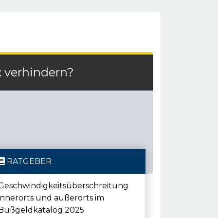
t
verhindern?
RATGEBER
Geschwindigkeitsüberschreitung
innerorts und außerorts im
Bußgeldkatalog 2025