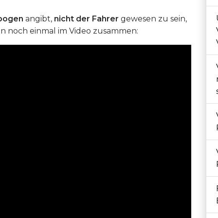
bogen
angibt,
nicht der Fahrer
gewesen zu sein,
en noch einmal im Video zusammen: