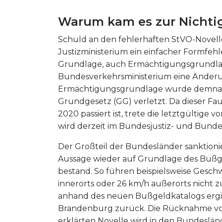
Warum kam es zur Nichtig
Schuld an den fehlerhaften StVO-Novel
Justizministerium ein einfacher Formfehle
Grundlage, auch Ermächtigungsgrundlage 
Bundesverkehrsministerium eine Änderun
Ermächtigungsgrundlage wurde demnach d
Grundgesetz (GG) verletzt. Da dieser Fau
2020 passiert ist, trete die letztgültige 
wird derzeit im Bundesjustiz- und Bunde
Der Großteil der Bundesländer sanktioni
Aussage wieder auf Grundlage des Bußge
bestand. So führen beispielsweise Gesch
innerorts oder 26 km/h außerorts nicht z
anhand des neuen Bußgeldkatalogs erging
Brandenburg zurück. Die Rücknahme von
erklärten Novelle wird in den Bundeslän