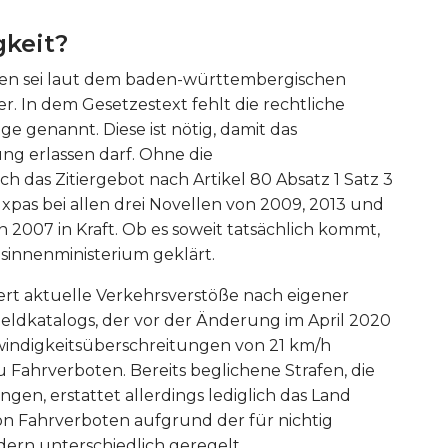
keit?
len sei laut dem baden-württembergischen
r. In dem Gesetzestext fehlt die rechtliche
genannt. Diese ist nötig, damit das
g erlassen darf. Ohne die
as Zitiergebot nach Artikel 80 Absatz 1 Satz 3
xpas bei allen drei Novellen von 2009, 2013 und
von 2007 in Kraft. Ob es soweit tatsächlich kommt,
sinnenministerium geklärt.
ert aktuelle Verkehrsverstöße nach eigener
ldkatalogs, der vor der Änderung im April 2020
windigkeitsüberschreitungen von 21 km/h
u Fahrverboten. Bereits beglichene Strafen, die
en, erstattet allerdings lediglich das Land
 Fahrverboten aufgrund der für nichtig
dern unterschiedlich geregelt.