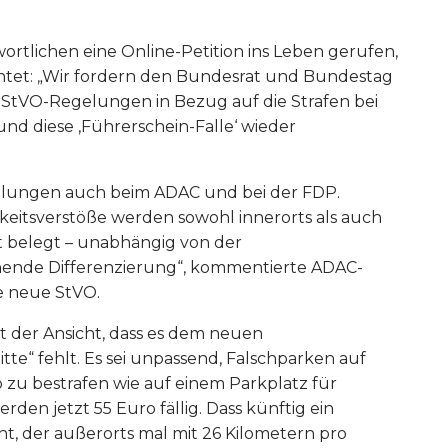
ortlichen eine Online-Petition ins Leben gerufen,
chtet: „Wir fordern den Bundesrat und Bundestag
tVO-Regelungen in Bezug auf die Strafen bei
d diese ‚Führerschein-Falle‘ wieder
egelungen auch beim ADAC und bei der FDP.
keitsverstöße werden sowohl innerorts als auch
t belegt – unabhängig von der
hende Differenzierung“, kommentierte ADAC-
e neue StVO.
t der Ansicht, dass es dem neuen
te“ fehlt. Es sei unpassend, Falschparken auf
 zu bestrafen wie auf einem Parkplatz für
den jetzt 55 Euro fällig. Dass künftig ein
, der außerorts mal mit 26 Kilometern pro