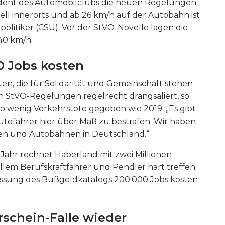
räsident des Automobilclubs die neuen Regelungen.
ll innerorts und ab 26 km/h auf der Autobahn ist
olitiker (CSU). Vor der StVO-Novelle lagen die
40 km/h.
0 Jobs kosten
en, die für Solidarität und Gemeinschaft stehen
n StVO-Regelungen regelrecht drangsaliert, so
 wenig Verkehrstote gegeben wie 2019. „Es gibt
tofahrer hier über Maß zu bestrafen. Wir haben
ßen und Autobahnen in Deutschland.“
ahr rechnet Haberland mit zwei Millionen
lem Berufskraftfahrer und Pendler hart treffen.
passung des Bußgeldkatalogs 200.000 Jobs kosten
rschein-Falle wieder