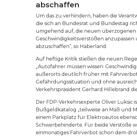
abschaffen
Um das zu verhindern, haben die Verantw
die sich an Bundesrat und Bundestag ri
umgehend auf, die neuen überzogenen S
Geschwindigkeitsverstößen anzupassen un
abzuschaffen“, so Haberland.
Auf heftige Kritik stießen die neuen R
„Autofahrer müssen wissen: Geschwindig
außerorts deutlich früher mit Fahrverbo
Gefährdungssituation und ohne ausreic
Verkehrspräsident Gerhard Hillebrand di
Der FDP-Verkehrsexperte Oliver Luksic is
Bußgeldkatalog „teilweise an Maß und Mit
einem Parkplatz für Elektroautos ebenso
Schwerbehinderte. Für beide Verstöße wer
einmonatiges Fahrverbot schon dem droht