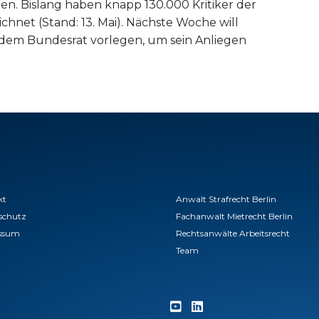
n. Bislang haben knapp 130.000 Kritiker der
ichnet (Stand: 13. Mai). Nächste Woche will
dem Bundesrat vorlegen, um sein Anliegen
kt
Anwalt Strafrecht Berlin
schutz
Fachanwalt Mietrecht Berlin
ssum
Rechtsanwälte Arbeitsrecht
Team