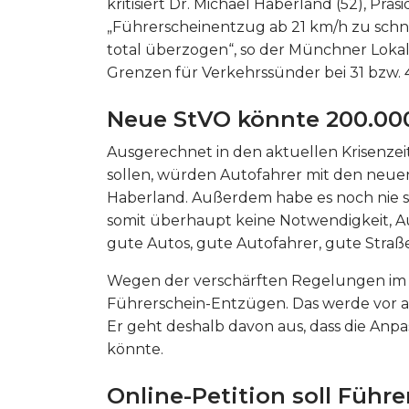
kritisiert Dr. Michael Haberland (52), P
„Führerscheinentzug ab 21 km/h zu schne
total überzogen“, so der Münchner Lokalp
Grenzen für Verkehrssünder bei 31 bzw. 
Neue StVO könnte 200.00
Ausgerechnet in den aktuellen Krisenzeit
sollen, würden Autofahrer mit den neue
Haberland. Außerdem habe es noch nie so
somit überhaupt keine Notwendigkeit, Au
gute Autos, gute Autofahrer, gute Stra
Wegen der verschärften Regelungen im J
Führerschein-Entzügen. Das werde vor al
Er geht deshalb davon aus, dass die An
könnte.
Online-Petition soll Führe