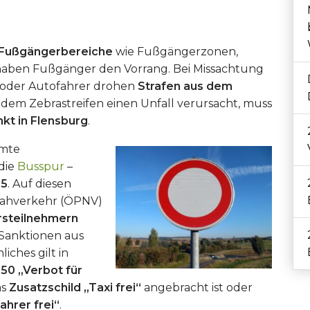
Fußgängerbereiche
wie Fußgängerzonen,
 haben Fußgänger den Vorrang. Bei Missachtung
- oder Autofahrer drohen
Strafen aus dem
 dem Zebrastreifen einen Unfall verursacht, muss
nkt in Flensburg
.
mmte
 die
Busspur
–
45
. Auf diesen
nahverkehr (ÖPNV)
rsteilnehmern
Sanktionen aus
ches gilt in
50 „Verbot für
as
Zusatzschild „Taxi frei“
angebracht ist oder
ahrer frei“
.