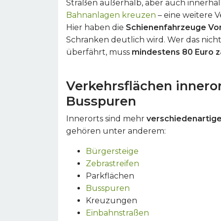
Straßen außerhalb, aber auch innerh
Bahnanlagen kreuzen
– eine weitere V
Hier haben die
Schienenfahrzeuge Vo
Schranken deutlich wird. Wer das nic
überfährt, muss
mindestens 80 Euro za
Verkehrsflächen inneror
Busspuren
Innerorts sind mehr
verschiedenartig
gehören unter anderem:
Bürgersteige
Zebrastreifen
Parkflächen
Busspuren
Kreuzungen
Einbahnstraßen