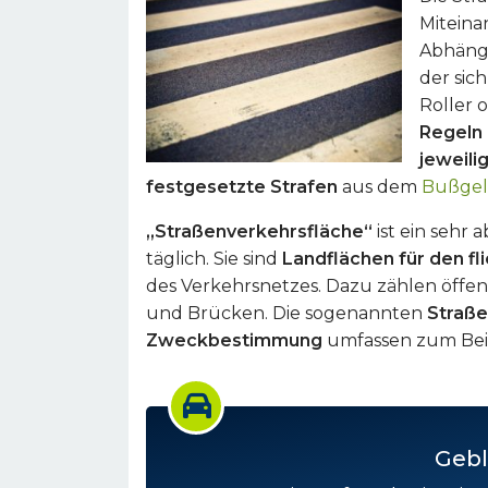
Miteina
Abhäng
der sich
Roller 
Regeln
jeweili
festgesetzte Strafen
aus dem
Bußgel
„Straßenverkehrsfläche“
ist ein sehr 
täglich. Sie sind
Landflächen für den f
des Verkehrsnetzes. Dazu zählen öffe
und Brücken. Die sogenannten
Straße
Zweckbestimmung
umfassen zum Beis
Gebl