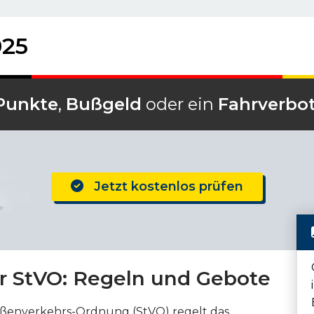
025
Punkte
,
Bußgeld
oder ein
Fahrverbo
Jetzt kostenlos prüfen
er StVO: Regeln und Gebote
aßenverkehrs-Ordnung (StVO) regelt das