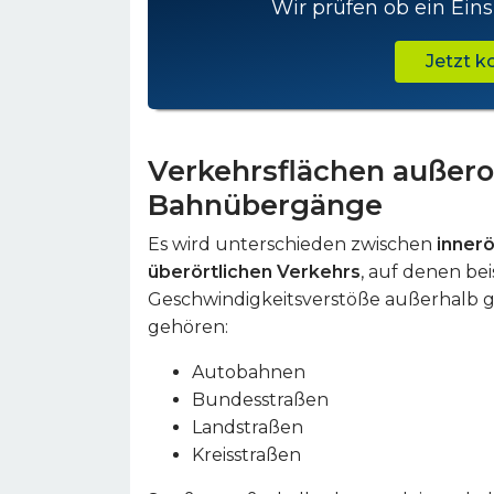
Wir prüfen ob ein Eins
Jetzt 
Verkehrsflächen außero
Bahnübergänge
Es wird unterschieden zwischen
innerö
überörtlichen Verkehrs
, auf denen be
Geschwindigkeitsverstöße außerhalb g
gehören:
Autobahnen
Bundesstraßen
Landstraßen
Kreisstraßen