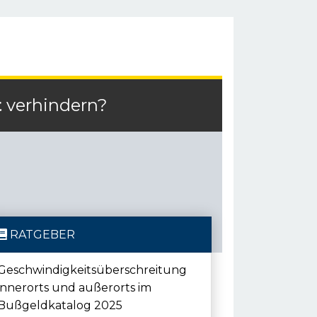
t
verhindern?
RATGEBER
Geschwindigkeitsüberschreitung
innerorts und außerorts im
Bußgeldkatalog 2025