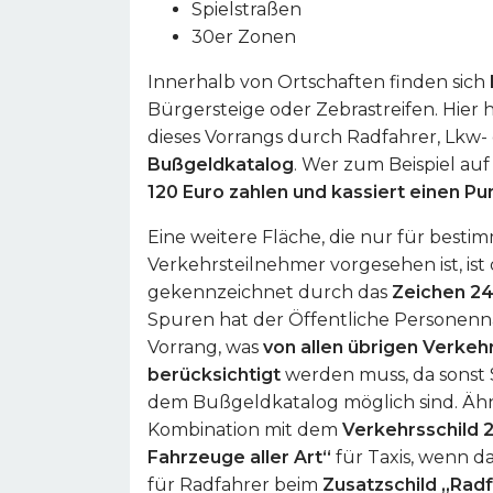
Spielstraßen
30er Zonen
Innerhalb von Ortschaften finden sich
Bürgersteige oder Zebrastreifen. Hier
dieses Vorrangs durch Radfahrer, Lkw
Bußgeldkatalog
. Wer zum Beispiel auf
120 Euro zahlen und kassiert einen Pu
Eine weitere Fläche, die nur für besti
Verkehrsteilnehmer vorgesehen ist, ist
gekennzeichnet durch das
Zeichen 2
Spuren hat der Öffentliche Personen
Vorrang, was
von allen übrigen Verkeh
berücksichtigt
werden muss, da sonst 
dem Bußgeldkatalog möglich sind. Ähnli
Kombination mit dem
Verkehrsschild 2
Fahrzeuge aller Art“
für Taxis, wenn d
für Radfahrer beim
Zusatzschild „Radf