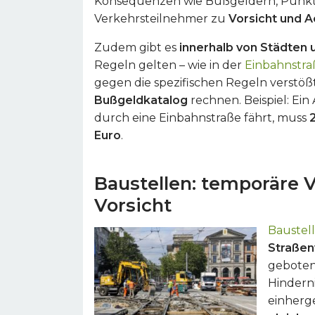
Konsequenzen wie Bußgeldern, Punkte
Verkehrsteilnehmer zu
Vorsicht und 
Zudem gibt es
innerhalb von Städten
Regeln gelten – wie in der
Einbahnstra
gegen die spezifischen Regeln verstößt
Bußgeldkatalog
rechnen. Beispiel: Ei
durch eine Einbahnstraße fährt, muss
Euro
.
Baustellen: temporäre 
Vorsicht
Baustel
Straßen
geboten,
Hindern
einherge