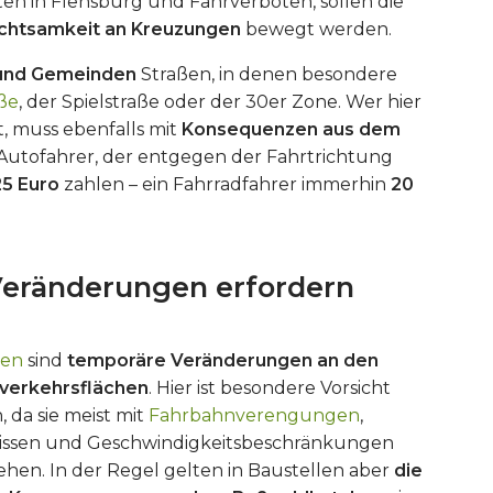
n in Flensburg und Fahrverboten, sollen die
Achtsamkeit an Kreuzungen
bewegt werden.
 und Gemeinden
Straßen, in denen besondere
ße
, der Spielstraße oder der 30er Zone. Wer hier
, muss ebenfalls mit
Konsequenzen aus dem
n Autofahrer, der entgegen der Fahrtrichtung
25 Euro
zahlen – ein Fahrradfahrer immerhin
20
Veränderungen erfordern
len
sind
temporäre Veränderungen an den
verkehrsflächen
. Hier ist besondere Vorsicht
 da sie meist mit
Fahrbahnverengungen
,
issen und Geschwindigkeitsbeschränkungen
hen. In der Regel gelten in Baustellen aber
die