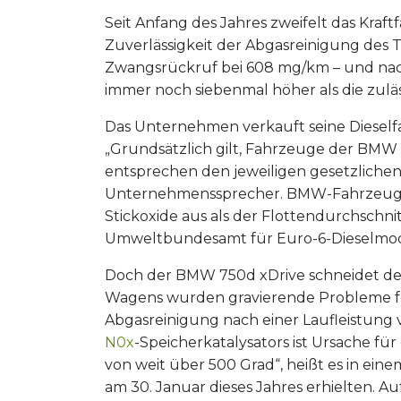
Seit Anfang des Jahres zweifelt das Kra
Zuverlässigkeit der Abgasreinigung des 
Zwangsrückruf bei 608 mg/km – und na
immer noch siebenmal höher als die zul
Das Unternehmen verkauft seine Dieself
„Grundsätzlich gilt, Fahrzeuge der BMW
entsprechen den jeweiligen gesetzlichen
Unternehmenssprecher. BMW-Fahrzeuge 
Stickoxide aus als der Flottendurchschnit
Umweltbundesamt für Euro-6-Dieselmod
Doch der BMW 750d xDrive schneidet deu
Wagens wurden gravierende Probleme fes
Abgasreinigung nach einer Laufleistung 
N0x
-Speicherkatalysators ist Ursache 
von weit über 500 Grad“, heißt es in ei
am 30. Januar dieses Jahres erhielten. 