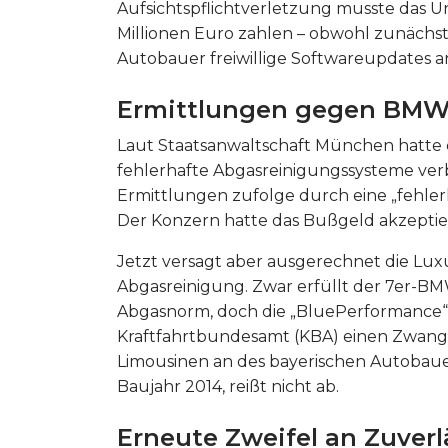
Aufsichtspflichtverletzung musste das 
Millionen Euro zahlen – obwohl zunäch
Autobauer freiwillige Softwareupdates 
Ermittlungen gegen BMW
Laut Staatsanwaltschaft München hatte 
fehlerhafte Abgasreinigungssysteme ver
Ermittlungen zufolge durch eine „fehle
Der Konzern hatte das Bußgeld akzepti
Jetzt versagt aber ausgerechnet die Lu
Abgasreinigung. Zwar erfüllt der 7er-BM
Abgasnorm, doch die „BluePerformance“ b
Kraftfahrtbundesamt (KBA) einen Zwangsr
Limousinen an des bayerischen Autobauer
Baujahr 2014, reißt nicht ab.
Erneute Zweifel an Zuver