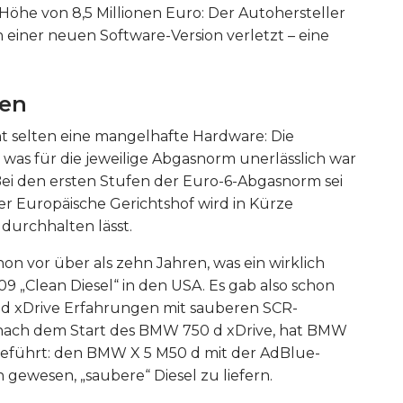
öhe von 8,5 Millionen Euro: Der Autohersteller
n einer neuen Software-Version verletzt – eine
hen
ht selten eine mangelhafte Hardware: Die
was für die jeweilige Abgasnorm unerlässlich war
 Bei den ersten Stufen der Euro-6-Abgasnorm sei
r Europäische Gerichtshof wird in Kürze
 durchhalten lässt.
on vor über als zehn Jahren, was ein wirklich
09 „Clean Diesel“ in den USA. Es gab also schon
 xDrive Erfahrungen mit sauberen SCR-
 nach dem Start des BMW 750 d xDrive, hat BMW
geführt: den BMW X 5 M50 d mit der AdBlue-
 gewesen, „saubere“ Diesel zu liefern.