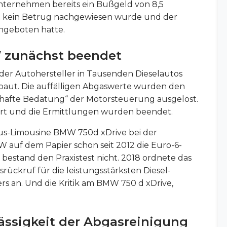
Unternehmen bereits ein Bußgeld von 8,5
st kein Betrug nachgewiesen wurde und der
angeboten hatte.
 zunächst beendet
der Autohersteller in Tausenden Dieselautos
baut. Die auffälligen Abgaswerte wurden den
rhafte Bedatung“ der Motorsteuerung ausgelöst.
ert und die Ermittlungen wurden beendet.
xus-Limousine BMW 750d xDrive bei der
W auf dem Papier schon seit 2012 die Euro-6-
estand den Praxistest nicht. 2018 ordnete das
ückruf für die leistungsstärksten Diesel-
s an. Und die Kritik am BMW 750 d xDrive,
lässigkeit der Abgasreinigung