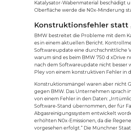
Katalysator-Wabenmaterial beschädigt
Oberfläche werde die N0x-Minderung sta
Konstruktionsfehler statt
BMW bestreitet die Probleme mit dem Kat
es in einem aktuellen Bericht. Kontroll
Softwareupdate eine durchschnittliche 
warum sind es beim BMW 750 d xDrive nu
nach dem Softwareupdate nicht besser we
Pley von einem konstruktiven Fehler in 
Konstruktionsmängel waren aber nicht G
gegen BMW. Das Unternehmen sprach in
von einem Fehler in den Daten: „Irrtüm
Software-Stand übernommen, der für F
Abgasreinigungssystem entwickelt worden
erhöhten N0x-Emissionen, da die Regener
vorgesehen erfolgt.“ Die Münchner Staat