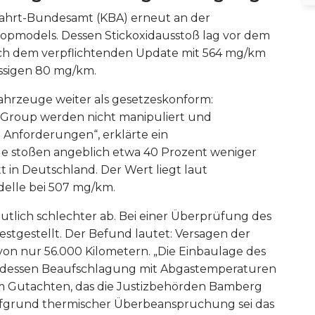
ftfahrt-Bundesamt (KBA) erneut an der
Topmodels. Dessen Stickoxidausstoß lag vor dem
ch dem verpflichtenden Update mit 564 mg/km
ässigen 80 mg/km.
ahrzeuge weiter als gesetzeskonform:
 Group werden nicht manipuliert und
 Anforderungen“, erklärte ein
stoßen angeblich etwa 40 Prozent weniger
t in Deutschland. Der Wert liegt laut
elle bei 507 mg/km.
tlich schlechter ab. Bei einer Überprüfung des
tgestellt. Der Befund lautet: Versagen der
von nur 56.000 Kilometern. „Die Einbaulage des
für dessen Beaufschlagung mit Abgastemperaturen
nem Gutachten, das die Justizbehörden Bamberg
Aufgrund thermischer Überbeanspruchung sei das