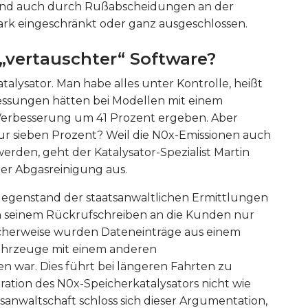
 und auch durch Rußabscheidungen an der
rk eingeschränkt oder ganz ausgeschlossen.
 „vertauschter“ Software
?
alysator. Man habe alles unter Kontrolle, heißt
messungen hätten bei Modellen mit einem
Verbesserung um 41 Prozent ergeben. Aber
r sieben Prozent? Weil die N0x-Emissionen auch
rden, geht der Katalysator-Spezialist Martin
der Abgasreinigung aus.
egenstand der staatsanwaltlichen Ermittlungen
 seinem Rückrufschreiben an die Kunden nur
licherweise wurden Dateneinträge aus einem
ahrzeuge mit einem anderen
 war. Dies führt bei längeren Fahrten zu
ation des N0x-Speicherkatalysators nicht wie
sanwaltschaft schloss sich dieser Argumentation,