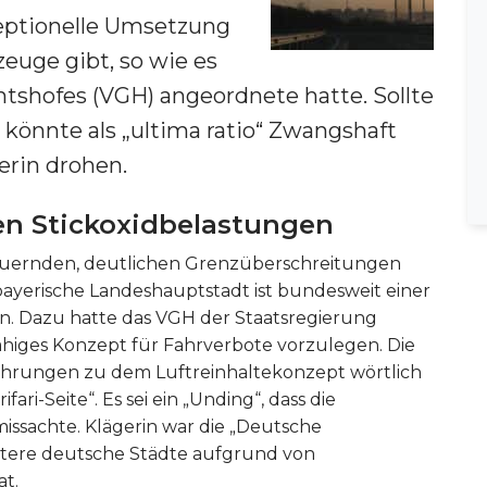
zeptionelle Umsetzung
zeuge gibt, so wie es
tshofes (VGH) angeordnete hatte. Sollte
könnte als „ultima ratio“ Zwangshaft
erin drohen.
n Stickoxidbelastungen
dauernden, deutlichen Grenzüberschreitungen
e bayerische Landeshauptstadt ist bundesweit einer
n. Dazu hatte das VGH der Staatsregierung
fähiges Konzept für Fahrverbote vorzulegen. Die
führungen zu dem Luftreinhaltekonzept wörtlich
fari-Seite“. Es sei ein „Unding“, dass die
missachte. Klägerin war die „Deutsche
eitere deutsche Städte aufgrund von
at.