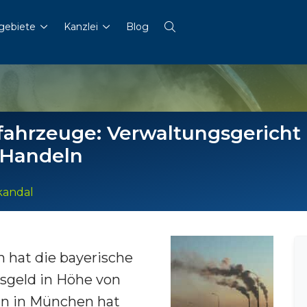
gebiete
Kanzlei
Blog
lfahrzeuge: Verwaltungsgericht
 Handeln
kandal
 hat die bayerische
sgeld in Höhe von
rin in München hat