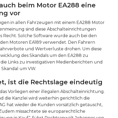
t auch beim Motor EA288 eine
ung vor
tungen in allen Fahrzeugen mit einem EA288 Motor
enmeinung sind diese Abschalteinrichtungen
es Recht. Solche Software wurde auch bei den
n den Motoren EA189 verwendet. Den Fahrern
Fahrverbote und Wertverluste drohen. Um diese
entwicklung des Skandals um den EA288 zu
 die Links zu investigativen Medienberichten und
n Skandal um VW.
t, ist die Rechtslage eindeutig
as Vorliegen einer illegalen Abschalteinrichtung.
 die Kanzlei wird weiterhin gerichtlich die
AG hat wieder die Kunden vorsätzlich getäuscht,
. Zudem missachtete sie europarechtliche
gung in Kauf“, führt Rechtsanwalt Johannes von