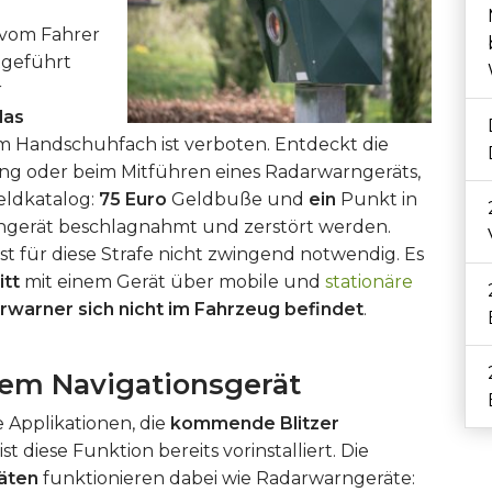
 vom Fahrer
tgeführt
r
das
m Handschuhfach ist verboten. Entdeckt die
ung oder beim Mitführen eines Radarwarngeräts,
ldkatalog:
75 Euro
Geldbuße und
ein
Punkt in
gerät beschlagnahmt und zerstört werden.
t für diese Strafe nicht zwingend notwendig. Es
itt
mit einem Gerät über mobile und
stationäre
rwarner sich nicht im Fahrzeug befindet
.
dem Navigationsgerät
e Applikationen, die
kommende Blitzer
 diese Funktion bereits vorinstalliert. Die
räten
funktionieren dabei wie Radarwarngeräte: