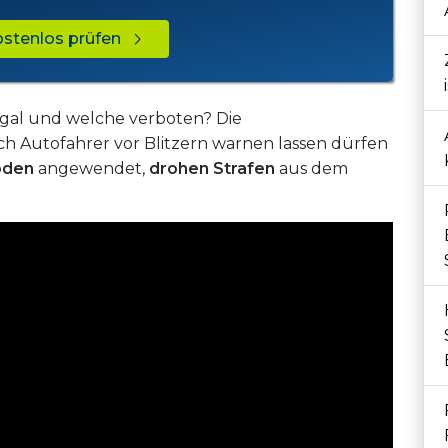
kostenlos prüfen
egal und welche verboten? Die
ch Autofahrer vor Blitzern warnen lassen dürfen
oden
angewendet,
drohen Strafen
aus dem