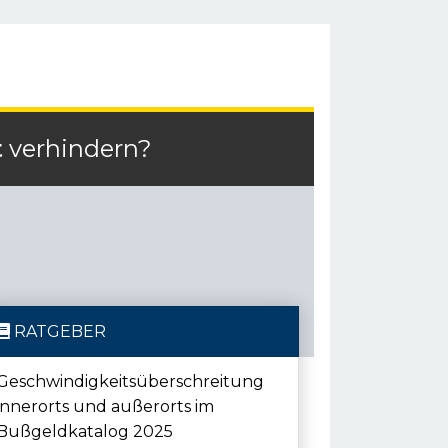
t
verhindern?
RATGEBER
Geschwindigkeitsüberschreitung
innerorts und außerorts im
Bußgeldkatalog 2025