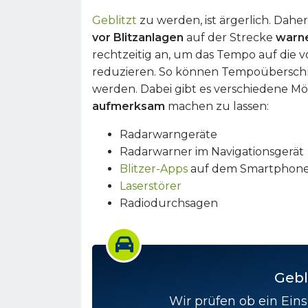
Geblitzt
zu werden, ist ärgerlich. Dahe
vor Blitzanlagen
auf der Strecke
warn
rechtzeitig an, um das Tempo auf die
reduzieren. So können Tempoüberschr
werden. Dabei gibt es verschiedene Mög
aufmerksam
machen zu lassen:
Radarwarngeräte
Radarwarner im Navigationsgerät
Blitzer-Apps
auf dem Smartphon
Laserstörer
Radiodurchsagen
Gebl
Wir prüfen ob ein Eins