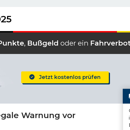
025
Punkte
,
Bußgeld
oder ein
Fahrverbo
Jetzt kostenlos prüfen
egale Warnung vor