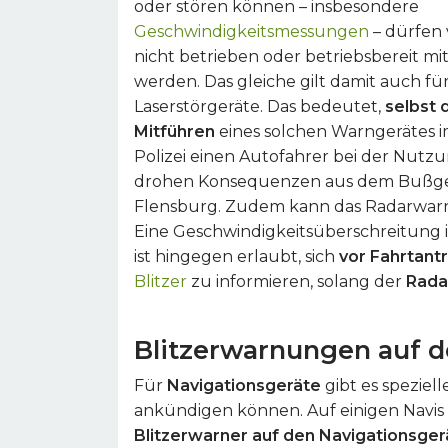
oder stören können – insbesondere
Geschwindigkeitsmessungen
– dürfen
nicht betrieben oder betriebsbereit mi
werden. Das gleiche gilt damit auch fü
Laserstörgeräte. Das bedeutet,
selbst 
Mitführen
eines solchen Warngerätes i
Polizei einen Autofahrer bei der Nutz
drohen Konsequenzen aus dem Bußge
Flensburg. Zudem kann das Radarwarn
Eine Geschwindigkeitsüberschreitung is
ist hingegen erlaubt, sich
vor Fahrtantr
Blitzer
zu informieren, solang der
Rada
Blitzerwarnungen auf 
Für
Navigationsgeräte
gibt es speziell
ankündigen können. Auf einigen Navis ist
Blitzerwarner auf den Navigationsge