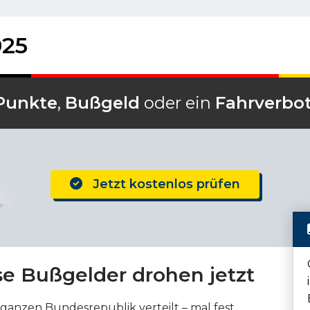
025
Punkte
,
Bußgeld
oder ein
Fahrverbo
Jetzt kostenlos prüfen
se Bußgelder drohen jetzt
r ganzen Bundesrepublik verteilt – mal fest