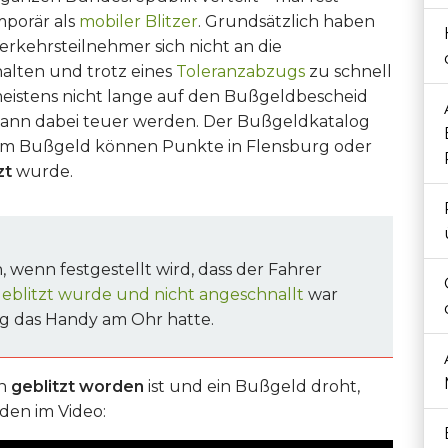
mporär als
mobiler Blitzer
. Grundsätzlich haben
Verkehrsteilnehmer sich nicht an die
alten und trotz eines
Toleranzabzugs
zu schnell
meistens nicht lange auf den Bußgeldbescheid
kann dabei teuer werden. Der Bußgeldkatalog
inem Bußgeld können Punkte in Flensburg oder
zt
wurde.
, wenn festgestellt wird, dass der Fahrer
eblitzt wurde und nicht angeschnallt
war
ig das Handy am Ohr hatte.
an
geblitzt worden
ist und ein Bußgeld droht,
den im Video: