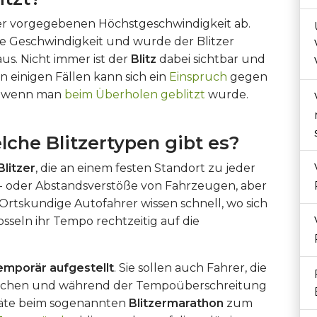
der vorgegebenen Höchstgeschwindigkeit ab.
bte Geschwindigkeit und wurde der Blitzer
aus. Nicht immer ist der
Blitz
dabei sichtbar und
In einigen Fällen kann sich ein
Einspruch
gegen
el wenn man
beim Überholen geblitzt
wurde.
lche Blitzertypen gibt es?
Blitzer
, die an einem festen Standort zu jeder
ht- oder Abstandsverstöße von Fahrzeugen, aber
Ortskundige Autofahrer wissen schnell, wo sich
sseln ihr Tempo rechtzeitig auf die
emporär aufgestellt
. Sie sollen auch Fahrer, die
raschen und während der Tempoüberschreitung
räte beim sogenannten
Blitzermarathon
zum