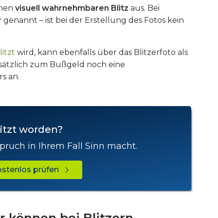
inen
visuell wahrnehmbaren Blitz
aus. Bei
r
genannt – ist bei der Erstellung des Fotos kein
itzt
wird, kann ebenfalls über das Blitzerfoto als
zusätzlich zum Bußgeld noch eine
s an.
itzt worden?
pruch in Ihrem Fall Sinn macht.
kostenlos prüfen
r können bei Blitzern