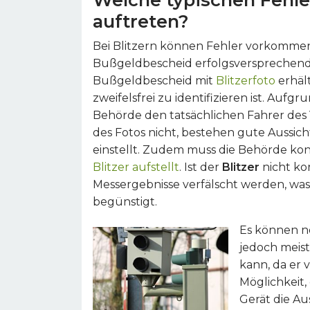
auftreten?
Bei Blitzern können Fehler vorkommen
Bußgeldbescheid erfolgsversprechend i
Bußgeldbescheid mit
Blitzerfoto
erhäl
zweifelsfrei zu identifizieren ist. Au
Behörde den tatsächlichen Fahrer des V
des Fotos nicht, bestehen gute Aussic
einstellt. Zudem muss die Behörde kon
Blitzer aufstellt
. Ist der
Blitzer
nicht kor
Messergebnisse verfälscht werden, wa
begünstigt.
Es können n
jedoch meist
kann, da er v
Möglichkeit,
Gerät die A