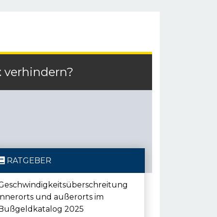
t
verhindern?
RATGEBER
Geschwindigkeitsüberschreitung
innerorts und außerorts im
Bußgeldkatalog 2025