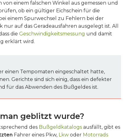
 von einem falschen Winkel aus gemessen und
üfen, ob ein gültiger Eichschein für die
 bei einem Spurwechsel zu Fehlern bei der
 nur auf das Geradeausfahren ausgelegt ist. All
dass die
Geschwindigkeitsmessung
und damit
 erklärt wird.
 er einen Tempomaten eingeschaltet hatte,
n. Gerichte sind sich einig, dass ein defekter
d für das Abwenden des Bußgeldes ist.
 man geblitzt wurde?
ntsprechend des
Bußgeldkatalogs
ausfällt, gibt es
itzten
Fahrer eines Pkw,
Lkw
oder
Motorrads