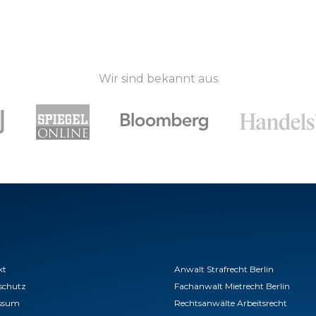
Wir sind bekannt aus
kt
Anwalt Strafrecht Berlin
schutz
Fachanwalt Mietrecht Berlin
ssum
Rechtsanwälte Arbeitsrecht