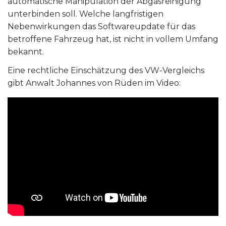
automatische Manipulation der Abgasreinigung
unterbinden soll. Welche langfristigen
Nebenwirkungen das Softwareupdate für das
betroffene Fahrzeug hat, ist nicht in vollem Umfang
bekannt.
Eine rechtliche Einschätzung des VW-Vergleichs
gibt Anwalt Johannes von Rüden im Video: