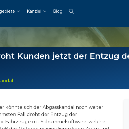
gebiete
Kanzlei
Blog
ht Kunden jetzt der Entzug de
andal
rer könnte sich der Abgasskandal noch weiter
immsten Fall droht der Entzug der
für Fahrzeuge mit Schummelsoftware, welche
stoß der Motoren manipulieren kann. Aufgrund