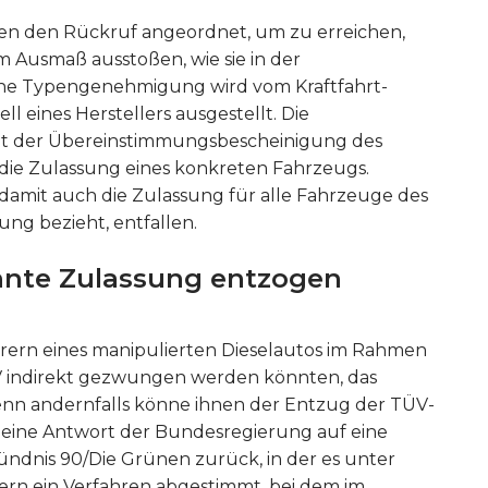
en den Rückruf angeordnet, um zu erreichen,
m Ausmaß ausstoßen, wie sie in der
ne Typengenehmigung wird vom Kraftfahrt-
 eines Herstellers ausgestellt. Die
it der Übereinstimmungsbescheinigung des
 die Zulassung eines konkreten Fahrzeugs.
amit auch die Zulassung für alle Fahrzeuge des
ng bezieht, entfallen.
nte Zulassung entzogen
ahrern eines manipulierten Dieselautos im Rahmen
indirekt gezwungen werden könnten, das
Denn andernfalls könne ihnen der Entzug der TÜV-
 eine Antwort der Bundesregierung auf eine
ündnis 90/Die Grünen zurück, in der es unter
ern ein Verfahren abgestimmt, bei dem im