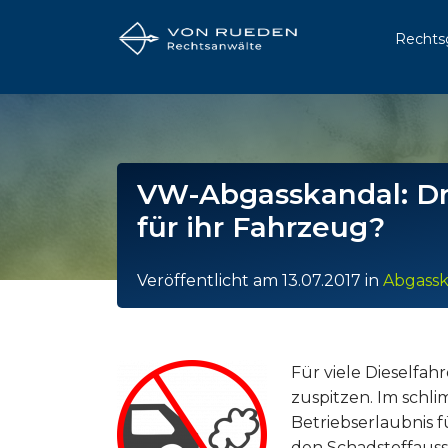
Rechts
VW-Abgasskandal: Dro
für ihr Fahrzeug?
Veröffentlicht am
13.07.2017
in
Abgassk
Für viele Dieselfah
zuspitzen. Im schl
Betriebserlaubnis 
den Schadstoffaus