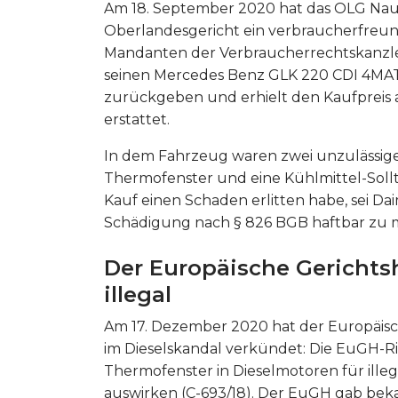
Am 18. September 2020 hat das OLG Naum
Oberlandesgericht ein verbraucherfreun
Mandanten der Verbraucherrechtskanzle
seinen Mercedes Benz GLK 220 CDI 4MAT
zurückgeben und erhielt den Kaufpreis
erstattet.
In dem Fahrzeug waren zwei unzulässige
Thermofenster und eine Kühlmittel-Soll
Kauf einen Schaden erlitten habe, sei Dai
Schädigung nach § 826 BGB haftbar zu ma
Der Europäische Gerichts
illegal
Am 17. Dezember 2020 hat der Europäisc
im Dieselskandal verkündet: Die EuGH-Ri
Thermofenster in Dieselmotoren für illeg
auswirken (C-693/18). Der EuGH gab bekan