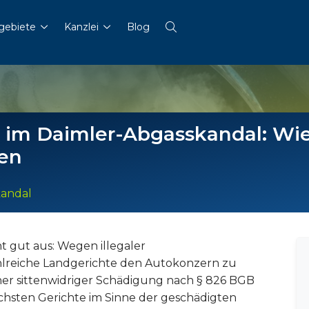
gebiete
Kanzlei
Blog
 im Daimler-Abgasskandal: Wie
nen
andal
ht gut aus: Wegen illegaler
hlreiche Landgerichte den Autokonzern zu
her sittenwidriger Schädigung nach § 826 BGB
öchsten Gerichte im Sinne der geschädigten