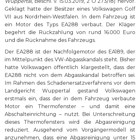
Wuppertal
, Beschl. v. 15.03.2019, 2 O 273/18) hervor.
Geklagt hatte der Besitzer eines Volkswagen Golf
VII aus Nordrhein-Westfalen. In dem Fahrzeug ist
ein Motor des Typs EA288 verbaut. Der Kläger
begehrt die Rückzahlung von rund 16.000 Euro
und die Rücknahme des Fahrzeugs.
Der EA288 ist der Nachfolgemotor des EA189, der
im Mittelpunkt des VW-Abgasskandals steht. Bisher
hatte Volkswagen öffentlich klargestellt, dass der
EA288 nicht von dem Abgasskandal betroffen sei.
Im Rahmen des Schadenersatzverfahrens vor dem
Landgericht Wuppertal gestand Volkswagen
erstmals ein, dass der in dem Fahrzeug verbaute
Motor ein Thermofenster – und damit eine
Abschalteinrichtung – nutzt. Bei Unterschreitung
dieses Thermofensters wird die Abgasreinigung
reduziert. Ausgehend vom Vorgängermodell ist
anzunehmen, dass eine Abgasreinigung unter 15