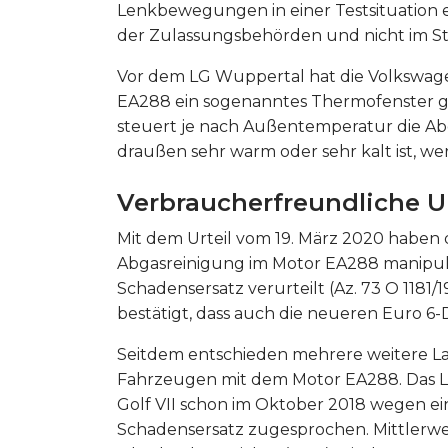
Lenkbewegungen in einer Testsituation e
der Zulassungsbehörden und nicht im St
Vor dem LG Wuppertal hat die Volkswag
EA288 ein sogenanntes Thermofenster gen
steuert je nach Außentemperatur die Ab
draußen sehr warm oder sehr kalt ist, we
Verbraucherfreundliche U
Mit dem Urteil vom 19. März 2020 haben d
Abgasreinigung im Motor EA288 manipu
Schadensersatz verurteilt (Az. 73 O 1181
bestätigt, dass auch die neueren Euro 6
Seitdem entschieden mehrere weitere La
Fahrzeugen mit dem Motor EA288. Das La
Golf VII schon im Oktober 2018 wegen ei
Schadensersatz zugesprochen. Mittlerwe