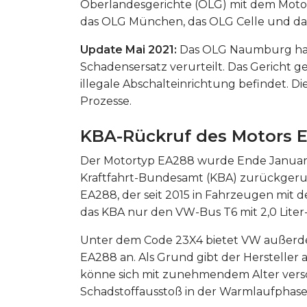
Oberlandesgerichte (OLG) mit dem Motor
das OLG München, das OLG Celle und d
Update Mai 2021:
Das OLG Naumburg hat
Schadensersatz verurteilt. Das Gericht g
illegale Abschalteinrichtung befindet. Di
Prozesse.
KBA-Rückruf des Motors 
Der Motortyp EA288 wurde Ende Januar
Kraftfahrt-Bundesamt (KBA) zurückgeruf
EA288, der seit 2015 in Fahrzeugen mit d
das KBA nur den VW-Bus T6 mit 2,0 Liter-
Unter dem Code 23X4 bietet VW außerdem
EA288 an. Als Grund gibt der Hersteller 
könne sich mit zunehmendem Alter vers
Schadstoffausstoß in der Warmlaufpha