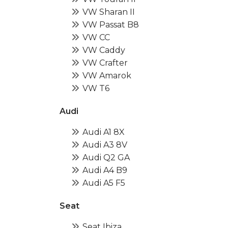
VW Sharan II
VW Passat B8
VW CC
VW Caddy
VW Crafter
VW Amarok
VW T6
Audi
Audi A1 8X
Audi A3 8V
Audi Q2 GA
Audi A4 B9
Audi A5 F5
Seat
Seat Ibiza