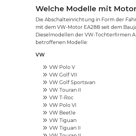
Welche Modelle mit Motor
Die Abschalteinrichtung in Form der Fa
mit dem VW-Motor EA288 seit dem Baujah
Dieselmodellen der VW-Tochterfirmen Aud
betroffenen Modelle:
VW
VW Polo V
VW Golf VII
VW Golf Sportsvan
VW Touran II
VW T-Roc
VW Polo VI
VW Beetle
VW Tiguan
VW Tiguan II
VW Touran II