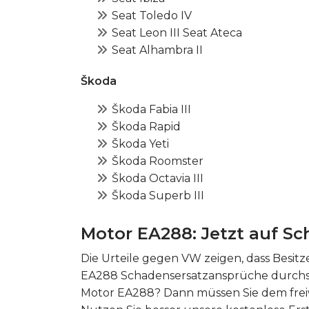
Seat Toledo IV
Seat Leon III Seat Ateca
Seat Alhambra II
Škoda
Škoda Fabia III
Škoda Rapid
Škoda Yeti
Škoda Roomster
Škoda Octavia III
Škoda Superb III
Motor EA288: Jetzt auf Sc
Die Urteile gegen VW zeigen, dass Besit
EA288 Schadensersatzansprüche durchse
Motor EA288? Dann müssen Sie dem freiw