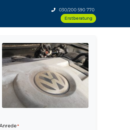
030/200 590 770
Erstberatung
Anrede
*