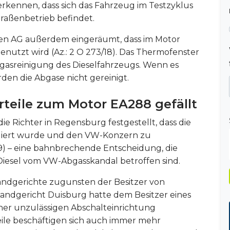
rkennen, dass sich das Fahrzeug im Testzyklus
raßenbetrieb befindet.
en AG außerdem eingeräumt, dass im Motor
utzt wird (Az.: 2 O 273/18). Das Thermofenster
gasreinigung des Dieselfahrzeugs. Wenn es
rden die Abgase nicht gereinigt.
rteile zum Motor EA288 gefällt
ie Richter in Regensburg festgestellt, dass die
liert wurde und den VW-Konzern zu
/19) – eine bahnbrechende Entscheidung, die
-Diesel vom VW-Abgasskandal betroffen sind.
ndgerichte zugunsten der Besitzer von
ndgericht Duisburg hatte dem Besitzer eines
ner unzulässigen Abschalteinrichtung
ile beschäftigen sich auch immer mehr