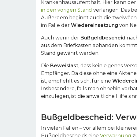
Krankenhausaufenthalt. Hier kann d
in den vorigen Stand
verlangen. Das be
Außerdem beginnt auch die zweiwöchi
im Falle der
Wiedereinsetzung
von Ne
Auch wenn der
Bußgeldbescheid
nach
aus dem Briefkasten abhanden kommt
Stand gewährt werden.
Die
Beweislast
, dass kein eigenes Vers
Empfänger. Da diese ohne eine Aktenei
ist, empfiehlt es sich, für eine
Wiederei
Insbesondere, falls man ohnehin vorh
einzulegen, ist die anwaltliche Hilfe sinn
Bußgeldbescheid:
Verw
In vielen Fällen – vor allem bei kleinere
Bußgeldbescheids eine
Verwarnung
zu