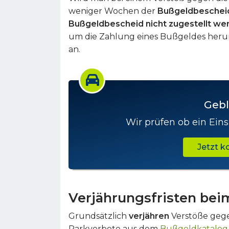
weniger Wochen der
Bußgeldbeschei
Bußgeldbescheid nicht zugestellt we
um die Zahlung eines Bußgeldes herum
an.
Gebl
Wir prüfen ob ein Eins
Jetzt 
Verjährungsfristen be
Grundsätzlich
verjähren
Verstöße gege
Parkverbote aus dem
Bußgeldkatalog