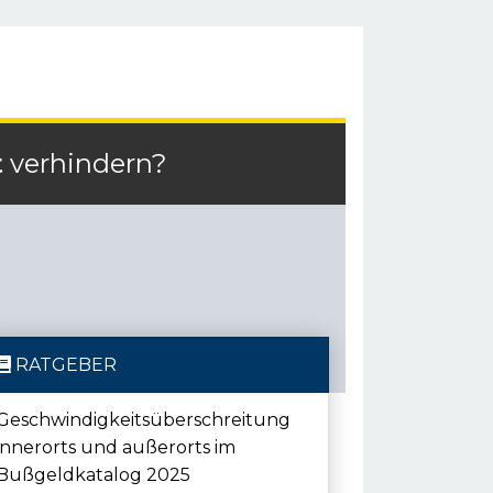
t
verhindern?
RATGEBER
Geschwindigkeitsüberschreitung
innerorts und außerorts im
Bußgeldkatalog 2025