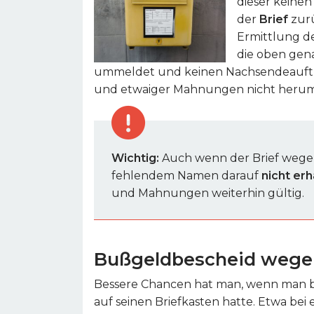
dieser keinen
der
Brief
zurü
Ermittlung de
die oben ge
ummeldet und keinen Nachsendeauftr
und etwaiger Mahnungen nicht herum
Wichtig:
Auch wenn der Brief wegen
fehlendem Namen darauf
nicht erh
und Mahnungen weiterhin gültig.
Bußgeldbescheid wegen
Bessere Chancen hat man, wenn man be
auf seinen Briefkasten hatte. Etwa be