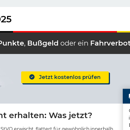
025
Punkte
,
Bußgeld
oder ein
Fahrverbo
Jetzt kostenlos prüfen
t erhalten: Was jetzt?
StVO erwischt, flattert für gewöhnlich innerhalb