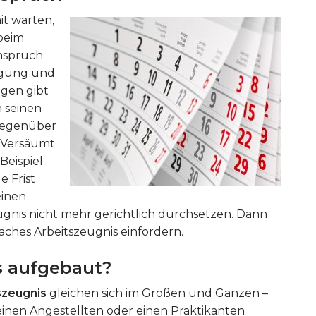
it warten,
beim
anspruch
igung und
ägen gibt
n seinen
 gegenüber
 Versäumt
Beispiel
e Frist
einen
eugnis nicht mehr gerichtlich durchsetzen. Dann
faches Arbeitszeugnis einfordern.
s aufgebaut?
szeugnis
gleichen sich im Großen und Ganzen –
einen Angestellten oder einen Praktikanten