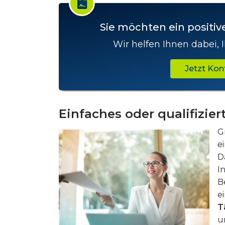
Sie möchten ein positi
Wir helfen Ihnen dabei,
Jetzt Ko
Einfaches oder qualifizie
G
e
D
I
B
e
T
u