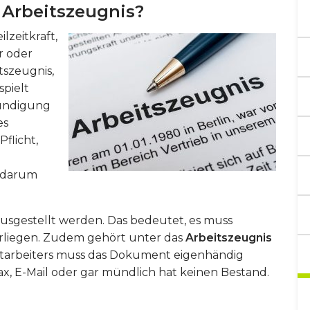
 Arbeitszeugnis?
lzeitkraft,
r oder
itszeugnis,
spielt
Kündigung
es
Pflicht,
r darum
 ausgestellt werden. Das bedeutet, es muss
orliegen. Zudem gehört unter das
Arbeitszeugnis
 Mitarbeiters muss das Dokument eigenhändig
ax, E-Mail oder gar mündlich hat keinen Bestand.