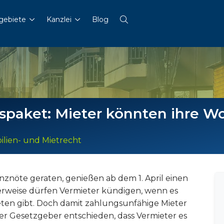
gebiete
Kanzlei
Blog
fspaket: Mieter könnten ihre W
lien- und Mietrecht
anznöte geraten, genießen ab dem 1. April einen
weise dürfen Vermieter kündigen, wenn es
ten gibt. Doch damit zahlungsunfähige Mieter
der Gesetzgeber entschieden, dass Vermieter es