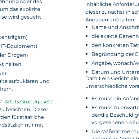
Wohnung oder des
inhaltliche Anforderu
um das explizite
dieser zunächst in sc
ise wird gesucht
Angaben enthalten.
Name und Anschrif
die exakte Benen
tenträgern)
den konkreten Tat
, IT-Equipment)
Begründung der Er
der Drogen)
Angabe, wonach/w
t halten.
Datum und Untersch
der
Damit ein Gericht e
lte aufzuklären und
unterschiedliche Vo
chern.
Es muss ein Anfang
st
Art. 13 Grundgesetz
Es muss zu erwarte
zu beachten. Dieser
der/die Beschuldig
den für staatliche
vorgesehenen Räu
dsätzlich nur mit
Die Maßnahme muss 
adäquaten Verhält