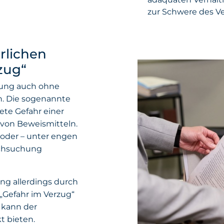
zur Schwere des V
rlichen
zug“
hung auch ohne
n. Die sogenannte
ete Gefahr einer
 von Beweismitteln.
 oder – unter engen
rchsuchung
g allerdings durch
 „Gefahr im Verzug“
d kann der
t bieten.