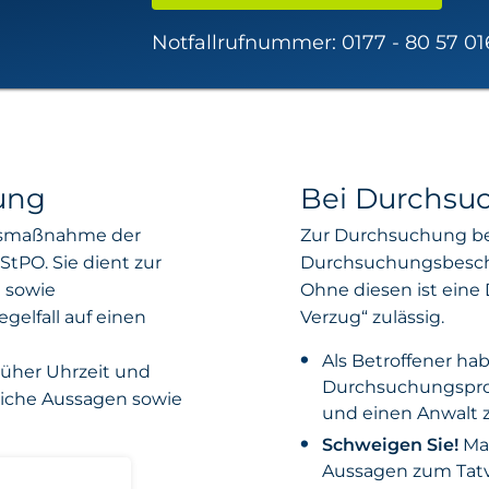
Notfallrufnummer:
0177 - 80 57 01
ung
Bei Durchsuc
ngsmaßnahme der
Zur Durchsuchung bed
StPO. Sie dient zur
Durchsuchungsbeschl
n sowie
Ohne diesen ist eine 
gelfall auf einen
Verzug“ zulässig.
Als Betroffener hab
rüher Uhrzeit und
Durchsuchungsprot
liche Aussagen sowie
und einen Anwalt z
Schweigen Sie!
Mac
Aussagen zum Tatvo