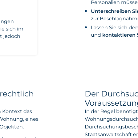
Personalien müsse
Unterschreiben Si
zur Beschlagnahme
ungen
Lassen Sie sich d
ie sich im
und
kontaktieren
zt jedoch
rechtlich
Der Durchsuc
Voraussetzun
 Kontext das
In der Regel benötigt 
 Wohnung, eines
Wohnungsdurchsuchu
Objekten.
Durchsuchungsbeschlu
Staatsanwaltschaft 