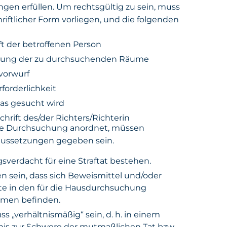
ngen erfüllen. Um rechtsgültig zu sein, muss
hriftlicher Form vorliegen, und die folgenden
t der betroffenen Person
nung der zu durchsuchenden Räume
vorwurf
forderlichkeit
as gesucht wird
rift des/der Richters/Richterin
ine Durchsuchung anordnet, müssen
raussetzungen gegeben sein.
sverdacht für eine Straftat bestehen.
n sein, dass sich Beweismittel und/oder
te in den für die Hausdurchsuchung
men befinden.
„verhältnismäßig“ sein, d. h. in einem
nis zur Schwere der mutmaßlichen Tat bzw.