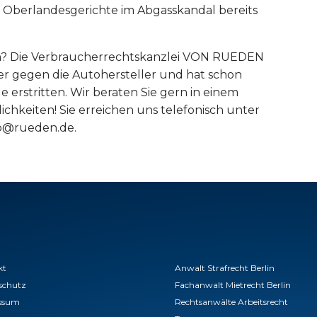
Oberlandesgerichte im Abgasskandal bereits
n? Die Verbraucherrechtskanzlei VON RUEDEN
rer gegen die Autohersteller und hat schon
 erstritten. Wir beraten Sie gern in einem
chkeiten! Sie erreichen uns telefonisch unter
fo@rueden.de.
kt
Anwalt Strafrecht Berlin
schutz
Fachanwalt Mietrecht Berlin
ssum
Rechtsanwälte Arbeitsrecht