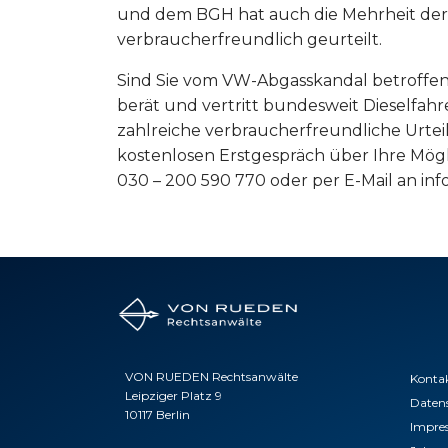
und dem BGH hat auch die Mehrheit der 
verbraucherfreundlich geurteilt.
Sind Sie vom VW-Abgasskandal betroffe
berät und vertritt bundesweit Dieselfah
zahlreiche verbraucherfreundliche Urteile
kostenlosen Erstgespräch über Ihre Mögli
030 – 200 590 770 oder per E-Mail an in
VON RUEDEN Rechtsanwälte
Konta
Leipziger Platz 9
Daten
10117 Berlin
Impre