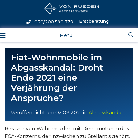
Erstberatung
030/200 590 770
Menü
Fiat-Wohnmobile im
Abgasskandal: Droht
Ende 2021 eine
Verjährung der
Ansprüche?
Veröffentlicht am
02.08.2021
in
Abgasskandal
Besitzer von Wohnmobilen mit Dieselmotoren des
FCA-Konzerns, der inzwischen zu Stellantis gehört,